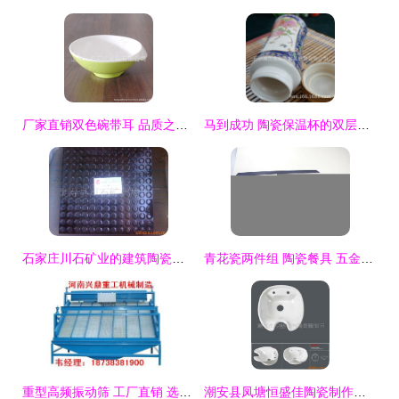
厂家直销双色碗带耳 品质之选，价格透明——上海比迪密胺制品解析
马到成功 陶瓷保温杯的双层结构设计与商务礼品市场解析
石家庄川石矿业的建筑陶瓷产品全景与陶瓷制品种类
青花瓷两件组 陶瓷餐具 五金制品 促销礼品 积分兑换图片,青花瓷两件组 陶瓷餐具 五金制品 促销礼品 积分兑换图片大全,揭阳市东山区三吉五金制品厂-8-
重型高频振动筛 工厂直销 选矿厂分级作业的必备设备
潮安县凤塘恒盛佳陶瓷制作厂——美容材料及用具产品列表 陶瓷制品