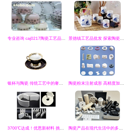
专业咨询 caj0217陶瓷工艺品价格与供应商选择指南
景德镇工艺品批发 探索陶瓷艺术的源头与商机
银杯与陶瓷 传统工艺中的奢华与朴素共生
陶瓷粉末注射成形 高精度加工工艺驱动青岛可赛机械陶瓷制品品质升级
3700℃达成！优恩新材料 挑战超高温耐火制品极限，重塑工业高温未来
陶瓷产品在现代生活中的多元应用与文化价值